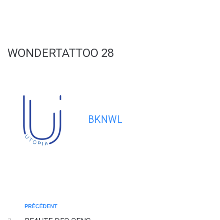
contenu
principal
WONDERTATTOO 28
BKNWL
PRÉCÉDENT