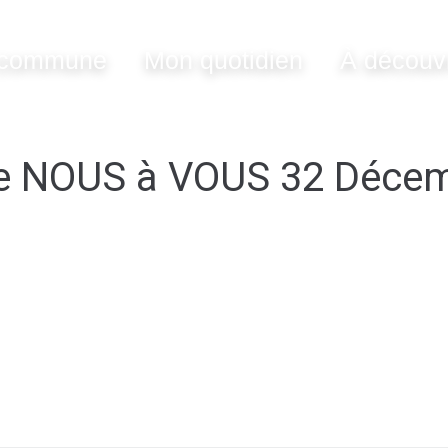
commune
Mon quotidien
À découvr
 de NOUS à VOUS 32 Décem