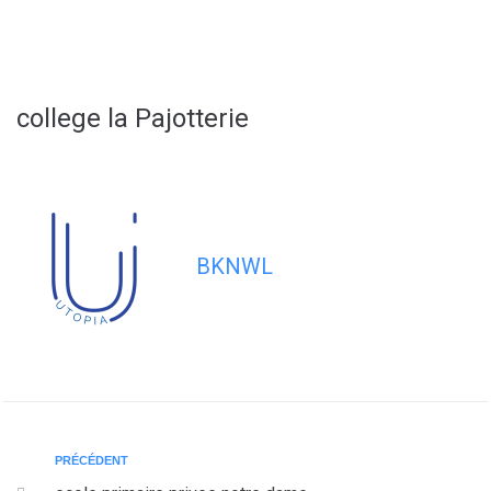
contenu
principal
college la Pajotterie
BKNWL
PRÉCÉDENT