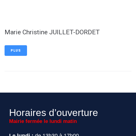
contenu
principal
Marie Christine JUILLET-DORDET
PLUS
Horaires d’ouverture
Mairie fermée le lundi matin
Le lundi :
de 13h30 à 17h00